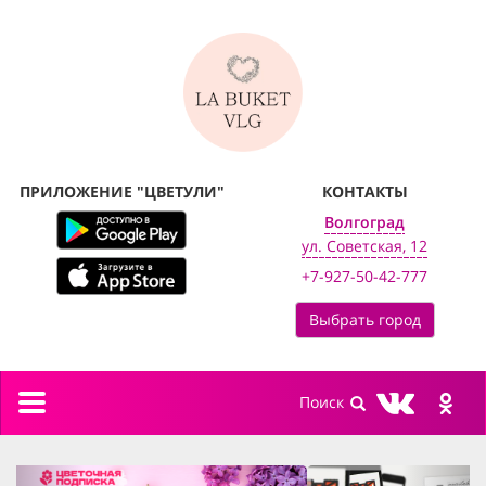
ПРИЛОЖЕНИЕ "ЦВЕТУЛИ"
КОНТАКТЫ
Волгоград
ул. Советская, 12
+7-927-50-42-777
Выбрать город
Toggle
navigation
previous
next