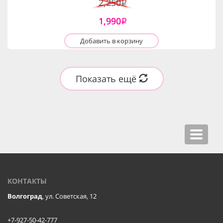
2,250
i
1,990
i
Добавить в корзину
Показать ещё
Toggle
navigat
КОНТАКТЫ
Волгоград
, ул. Советская, 12
+7-927-50-42-777