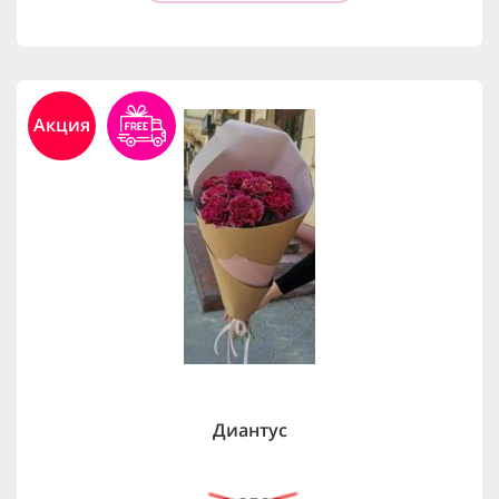
Акция
Диантус