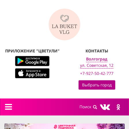
ПРИЛОЖЕНИЕ "ЦВЕТУЛИ"
КОНТАКТЫ
Волгоград
ул. Советская, 12
+7-927-50-42-777
Выбрать город
Toggle
navigation
previous
next