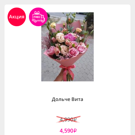
Акция
Дольче Вита
4,990
i
4,590
i