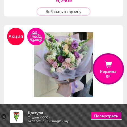
6,250
i
Добавить в корзину
Акция
Корзина
0
i
Цветули
Чудесный день
Посмотреть
×
Студия «ЮГС»
Бесплатно - В Google Play