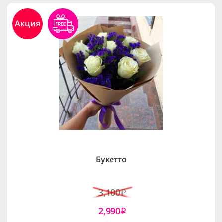
Акция
Букетто
3,100
i
2,990
i