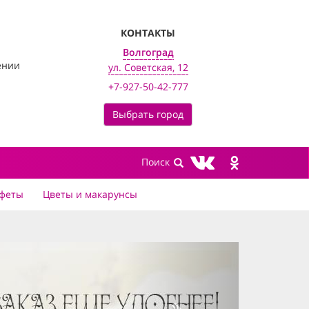
КОНТАКТЫ
Волгоград
ении
ул. Советская, 12
+7-927-50-42-777
Выбрать город
феты
Цветы и макарунсы
next