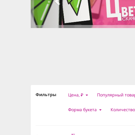
slide 2 of 3
, currently active
slide 1 of 3
slide 3 of 3
Фильтры
Цена, ₽
Популярный това
Форма букета
Количество