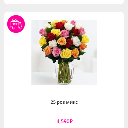
25 роз микс
4,590
i