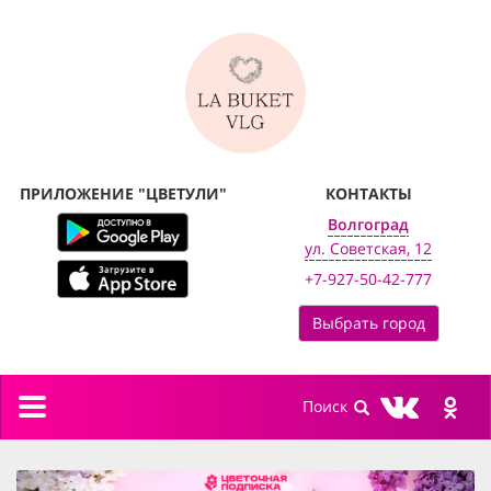
ПРИЛОЖЕНИЕ "ЦВЕТУЛИ"
КОНТАКТЫ
Волгоград
ул. Советская, 12
+7-927-50-42-777
Выбрать город
Toggle
navigation
previous
next