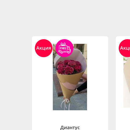
Акция
Акц
Диантус