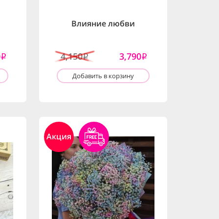
Влияние любви
0
4,150
3,790
i
i
i
Добавить в корзину
Акция