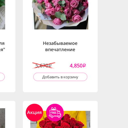
ля
Незабываемое
я"
впечатление
5,670
4,850
i
i
Добавить в корзину
Акция