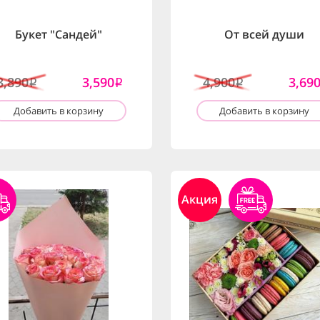
Букет "Сандей"
От всей души
3,890
3,590
4,900
3,69
i
i
i
Добавить в корзину
Добавить в корзину
Акция