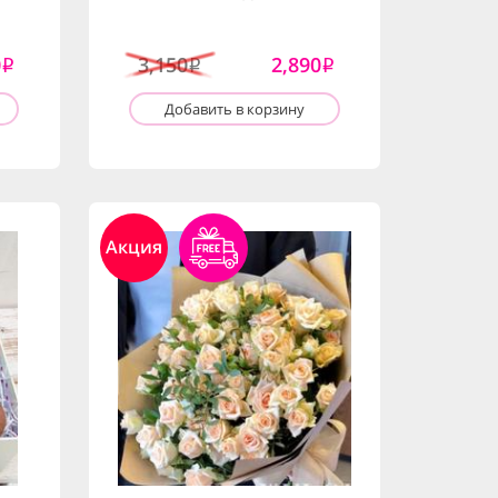
0
3,150
2,890
i
i
i
Добавить в корзину
Акция