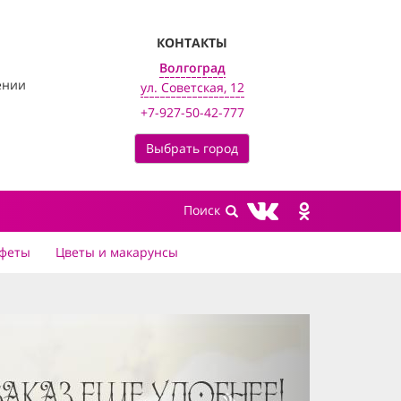
КОНТАКТЫ
Волгоград
ении
ул. Советская, 12
+7-927-50-42-777
Выбрать город
феты
Цветы и макарунсы
next