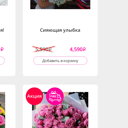
я!
Сияющая улыбка
0
5,590
4,590
i
i
i
Добавить в корзину
Акция